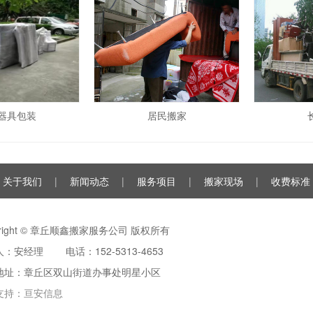
器具包装
居民搬家
关于我们
|
新闻动态
|
服务项目
|
搬家现场
|
收费标准
yright © 章丘顺鑫搬家服务公司 版权所有
：安经理 电话：152-5313-4653
地址：章丘区双山街道办事处明星小区
支持：
亘安信息