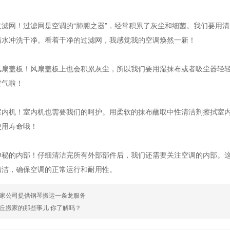
过滤网！过滤网是空调的“肺腑之器”，经常积累了灰尘和细菌。我们要用
清水冲洗干净。看着干净的过滤网，我感觉我的空调焕然一新！
风扇盖板！风扇盖板上也会积累灰尘，所以我们要用湿抹布或者吸尘器轻
空气啦！
室内机！室内机也需要我们的呵护。用柔软的抹布蘸取中性清洁剂擦拭室
使用寿命哦！
神秘的内部！仔细清洁完所有外部部件后，我们还需要关注空调的内部。
清洁，确保空调的正常运行和耐用性。
家公司提供钢琴搬运一条龙服务
丘搬家的那些事儿 你了解吗？